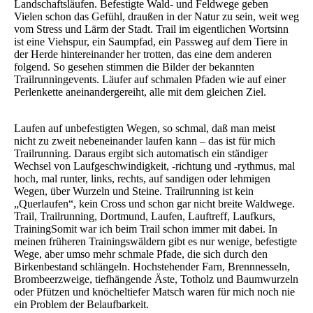
Landschaftsläufen. Befestigte Wald- und Feldwege geben
Vielen schon das Gefühl, draußen in der Natur zu sein, weit weg
vom Stress und Lärm der Stadt. Trail im eigentlichen Wortsinn
ist eine Viehspur, ein Saumpfad, ein Passweg auf dem Tiere in
der Herde hintereinander her trotten, das eine dem anderen
folgend. So gesehen stimmen die Bilder der bekannten
Trailrunningevents. Läufer auf schmalen Pfaden wie auf einer
Perlenkette aneinandergereiht, alle mit dem gleichen Ziel.
Laufen auf unbefestigten Wegen, so schmal, daß man meist
nicht zu zweit nebeneinander laufen kann – das ist für mich
Trailrunning. Daraus ergibt sich automatisch ein ständiger
Wechsel von Laufgeschwindigkeit, -richtung und -rythmus, mal
hoch, mal runter, links, rechts, auf sandigen oder lehmigen
Wegen, über Wurzeln und Steine. Trailrunning ist kein
„Querlaufen“, kein Cross und schon gar nicht breite Waldwege.
Trail, Trailrunning, Dortmund, Laufen, Lauftreff, Laufkurs,
TrainingSomit war ich beim Trail schon immer mit dabei. In
meinen früheren Trainingswäldern gibt es nur wenige, befestigte
Wege, aber umso mehr schmale Pfade, die sich durch den
Birkenbestand schlängeln. Hochstehender Farn, Brennnesseln,
Brombeerzweige, tiefhängende Äste, Totholz und Baumwurzeln
oder Pfützen und knöcheltiefer Matsch waren für mich noch nie
ein Problem der Belaufbarkeit.