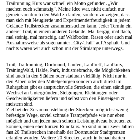
Trailrunning-Kurs war schnell ein Motto gefunden. „Wir
machen euch schmutzig“. Meine Idee war, nicht einfach nur
gemeinsam durch den Wald zu laufen, sondern zu zeigen, dass
man sich mit Neugierde und Experimentierfreudigkeit in jedem
Gelände Trailstrecken zusammensuchen kann. Jeder Termin ein
anderer Trail, in einem anderen Gelände. Mal bergig, mal flach,
mal steinig, mal matschig, auf Waldboden, Rasen oder auch mal
Ausnahmsweise als sogenannter „City-Trail“ auf Asphalt. Und
nachts waren wir auch schon mit der Stirnlampe unterwegs.
Trail, Trailrunning, Dortmund, Laufen, Lauftreff, Laufkurs,
TrainingWald, Halde, Park, Industriebrache, die Möglichkeiten
sind auch in den Städten oder stadtnah vielfältig. Nicht nur in
den Alpen oder den Mittelgebirgen sondern auch direkt im
Ruhrgebiet gibt es anspruchsvolle Strecken, die einen ständigen
Wechsel an Untergründen, Steigungen, Richtungen oder
Geschwindigkeiten liefern und selbst von den Einsteigern zu
meistern sind.
Ziel bei der Zusammenstellung der Strecken: möglichst wenig
befestigte Wege, soviel schmale Trampefpfade wie nur eben
möglich und um jeden nach seinem Leistungniveau betreuen zu
können, einen eher kurzen Rundkurs. So sind in nur zwei Jahren
fast 20 Trailstrecken innerhalb der Dortmunder Stadtgrenzen
erlaufen worden. Weitere 20 Strecken, auch in benachbarten