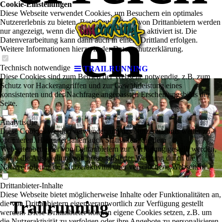
Cookie-Einstellungen
Diese Webseite verwendet Cookies, um Besuchern ein optimales
Nutzererlebnis zu bieten. Bestimmte Inhalte von Drittanbietern werden
en
nur angezeigt, wenn die entsprechende Option aktiviert ist. Die
Datenverarbeitung kann dann auch in einem Drittland erfolgen.
Weitere Informationen hierzu in der Datenschutzerklärung.
Technisch notwendige
TRAILRUNNING
Diese Cookies sind zum Betrieb der Webseite notwendig, z.B. zum
Schutz vor Hackerangriffen und zur Gewährleistung eines
konsistenten und der Nachfrage angepassten Erscheinungsbilds der
Seite.
Analytische
Diese Cookies werden verwendet, um das Nutzererlebnis weiter zu
optimieren. Hierunter fallen auch Statistiken, die dem
Webseitenbetreiber von Drittanbietern zur Verfügung gestellt werden,
sowie die Ausspielung von personalisierter Werbung durch die
Nachverfolgung der Nutzeraktivität über verschiedene Webseiten.
Drittanbieter-Inhalte
Diese Webseite bietet möglicherweise Inhalte oder Funktionalitäten an,
Trailrunning
die von Drittanbietern eigenverantwortlich zur Verfügung gestellt
werden. Diese Drittanbieter können eigene Cookies setzen, z.B. um
die Nutzeraktivität zu verfolgen oder ihre Angebote zu personalisieren